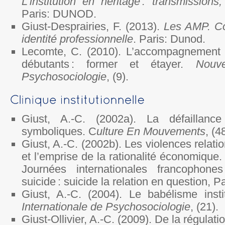
L’institution en héritage : transmissions
Paris: DUNOD.
Giust-Desprairies, F. (2013).
Les AMP. Co
identité professionnelle
. Paris: Dunod.
Lecomte, C. (2010). L’accompagnement 
débutants : former et étayer.
Nouv
Psychosociologie
, (9).
Giust, A.-C. (2002a). La défaillanc
symboliques. C
ulture En Mouvements
, (4
Giust, A.-C. (2002b). Les violences relatio
et l’emprise de la rationalité économique.
Journées internationales francophone
suicide : suicide la relation en question, Pa
Giust, A.-C. (2004). Le babélisme insti
Internationale de Psychosociologie
, (21).
Giust-Ollivier, A.-C. (2009). De la régulatio