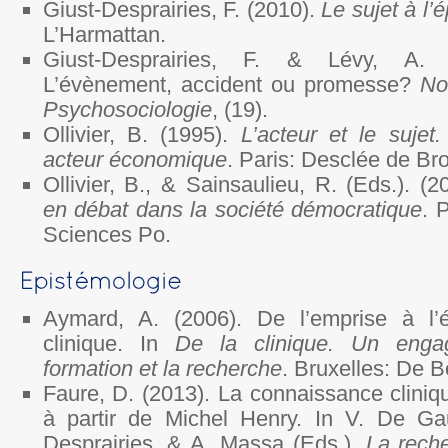
Giust-Desprairies, F. (2010).
Le sujet à l’
L’Harmattan.
Giust-Desprairies, F. & Lévy, A. (
L’évènement, accident ou promesse?
No
Psychosociologie
, (19).
Ollivier, B. (1995).
L’acteur et le sujet
acteur économique
. Paris: Desclée de Br
Ollivier, B., & Sainsaulieu, R. (Eds.). (
en débat dans la société démocratique
. 
Sciences Po.
Aymard, A. (2006). De l’emprise à l’é
clinique. In
De la clinique. Un enga
formation et la recherche
. Bruxelles: De B
Faure, D. (2013). La connaissance cliniqu
à partir de Michel Henry. In V. De Gau
Desprairies, & A. Massa (Eds.),
La reche