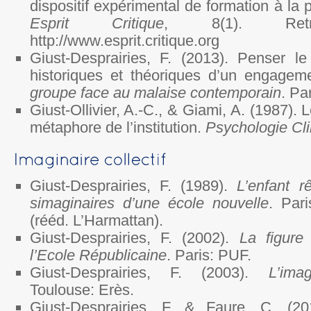
dispositif expérimental de formation à la 
Esprit Critique
, 8(1). Retr
http://www.esprit.critique.org
Giust-Desprairies, F. (2013). Penser le
historiques et théoriques d’un engagem
groupe face au malaise contemporain
. Pa
Giust-Ollivier, A.-C., & Giami, A. (1987)
métaphore de l’institution.
Psychologie Cli
Giust-Desprairies, F. (1989).
L’enfant rê
simaginaires d’une école nouvelle
. Par
(rééd. L’Harmattan).
Giust-Desprairies, F. (2002).
La figure
l’Ecole Républicaine
. Paris: PUF.
Giust-Desprairies, F. (2003).
L’imag
Toulouse: Erès.
Giust-Desprairies, F. & Faure, C. (2