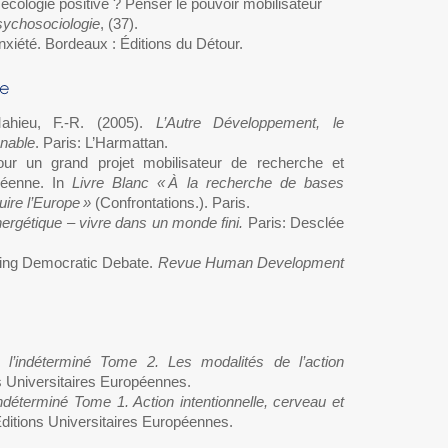
 écologie positive ? Penser le pouvoir mobilisateur
ychosociologie
, (37).
-anxiété. Bordeaux : Éditions du Détour.
Mahieu, F.-R. (2005).
L’Autre Développement, le
nable
. Paris: L’Harmattan.
our un grand projet mobilisateur de recherche et
péenne. In
Livre Blanc « À la recherche de bases
ire l’Europe »
(Confrontations.). Paris.
nergétique – vivre dans un monde fini.
Paris: Desclée
tuting Democratic Debate.
Revue Human Development
 l’indéterminé Tome 2. Les modalités de l’action
s Universitaires Européennes.
indéterminé Tome 1. Action intentionnelle, cerveau et
Editions Universitaires Européennes.