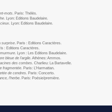
nt-mots
. Paris: Thélès.
phe
. Lyon: Editions Baudelaire.
 cieux
. Lyon: Editions Baudelaire.
a surprise
. Paris : Editions Caractères.
ris : Editions Caractères.
e murmure
. Lyon : Les Editions Baudelaire.
re bleue de l’argile
. Athènes: Ammos.
racines des combes
. Charlieu: La Bartavelle.
e fragmentée
. Paris: L’Harmattan.
etée de cendres
. Paris: Concerto.
ance, l’herbe
. Paris: Poésie/première.