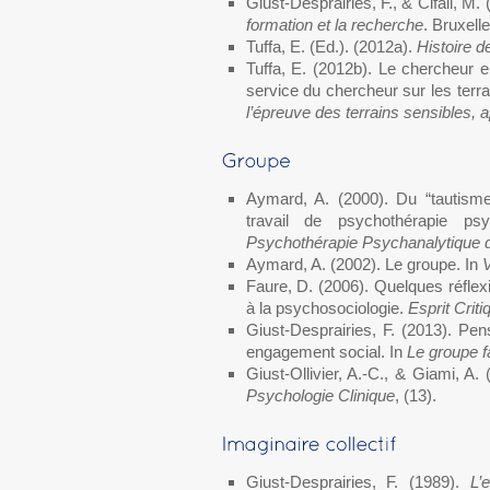
Giust-Desprairies, F., & Cifali, M.
formation et la recherche
. Bruxell
Tuffa, E. (Ed.). (2012a).
Histoire d
Tuffa, E. (2012b). Le chercheur ent
service du chercheur sur les terr
l’épreuve des terrains sensibles,
Aymard, A. (2000). Du “tautis
travail de psychothérapie ps
Psychothérapie Psychanalytique 
Aymard, A. (2002). Le groupe. In
V
Faure, D. (2006). Quelques réflexi
à la psychosociologie.
Esprit Criti
Giust-Desprairies, F. (2013). Pen
engagement social. In
Le groupe 
Giust-Ollivier, A.-C., & Giami, A
Psychologie Clinique
, (13).
Giust-Desprairies, F. (1989).
L’