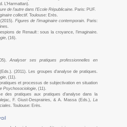
d. L’Harmattan).
gure de l’autre dans l’Ecole Républicaine
. Paris: PUF.
inaire collectif
. Toulouse: Erès.
 (2015).
Figures de l’imaginaire contemporain
. Paris:
ines.
-espions de Renault : sous la croyance, l’imaginaire.
gie
, (16).
005).
Analyser ses pratiques professionnelles en
. (Eds.). (2011). Les groupes d’analyse de pratiques.
gie
, (11).
ratiques et processus de subjectivation en situation
e Psychosociologie
, (11).
se des pratiques aux pratiques d’analyse dans la
lejac, F. Giust-Desprairies, & A. Massa (Eds.),
La
ciales
. Toulouse: Erès.