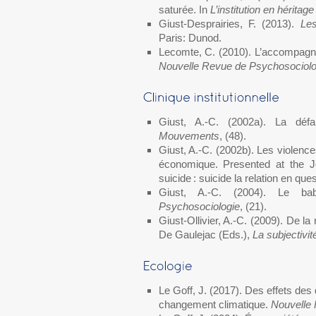
saturée. In
L’institution en héritag
Giust-Desprairies, F. (2013).
Les
Paris: Dunod.
Lecomte, C. (2010). L’accompagne
Nouvelle Revue de Psychosociolo
Giust, A.-C. (2002a). La défa
Mouvements
, (48).
Giust, A.-C. (2002b). Les violences 
économique. Presented at the Jo
suicide : suicide la relation en ques
Giust, A.-C. (2004). Le babé
Psychosociologie
, (21).
Giust-Ollivier, A.-C. (2009). De la 
De Gaulejac (Eds.),
La subjectivit
Le Goff, J. (2017). Des effets des 
changement climatique.
Nouvelle 