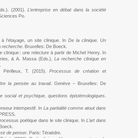
Eds.). (2001).
L’entreprise en débat dans la société
 Sciences Po.
à l’étayage, un site clinique. In
De la clinique. Un
a recherche
. Bruxelles: De Boeck.
clinique : une relecture à partir de Michel Henry. In
iries, & A. Massa (Eds.),
La recherche clinique en
.
., Périlleux, T. (2015).
Processus de création et
tre la pensée au travail
. Genève – Bruxelles: De
re social et psychique, questions épistémologiques
.
enseur intempestif. In
La partialité comme atout dans
N PRESS.
rocessus poétique dans le site clinique. In
L’art dans
 Boeck.
sir de penser
. Paris: Téraèdre.