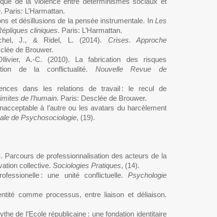
nique de la violence entre déterminismes sociaux et
é
. Paris: L’Harmattan.
ions et désillusions de la pensée instrumentale. In
Les
Répliques cliniques
. Paris: L’Harmattan.
ichel, J., & Ridel, L. (2014).
Crises. Approche
sclée de Brouwer.
Ollivier, A.-C. (2010). La fabrication des risques
ation de la conflictualité.
Nouvelle Revue de
olences dans les relations de travail : le recul de
imites de l’humain
. Paris: Desclée de Brouwer.
 inacceptable à l’autre ou les avatars du harcèlement
ale de Psychosociologie
, (19).
 Parcours de professionnalisation des acteurs de la
ovation collective.
Sociologies Pratiques
, (14).
rofessionelle : une unité conflictuelle.
Psychologie
dentité comme processus, entre liaison et déliaison.
the de l’Ecole républicaine : une fondation identitaire