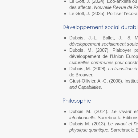
Le Goff, J. (2024). Éco-anxiété ou
des affects.
Nouvelle Revue de Ps
Le Goff, J. (2025). Politiser l’éco
Dubois, J.-L., Ballet, J., & 
développement socialement soute
Dubois, M. (2007). Plaidoyer p
développement de l’Union Euro
culturelles communes pour constru
Dubois, M. (2009).
La transition é
de Brouwer.
Giust-Ollivier, A.-C. (2008). Insti
and Capabilities
.
Dubois M. (2014).
Le vivant et
intentionnelle
. Sarrebruck: Edition
Dubois M. (2013).
Le vivant et l’
physique quantique
. Sarrebruck: 