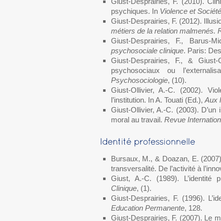
Giust-Desprairies, F. (2010). Cli
psychiques. In
Violence et Sociét
Giust-Desprairies, F. (2012). Illus
métiers de la relation malmenés. 
Giust-Desprairies, F., Barus-M
psychosociale clinique
. Paris: De
Giust-Desprairies, F., & Giust-
psychosociaux ou l’externalis
Psychosociologie
, (10).
Giust-Ollivier, A.-C. (2002). Vi
l’institution. In A. Touati (Ed.),
Aux l
Giust-Ollivier, A.-C. (2003). D’un
moral au travail.
Revue Internation
Bursaux, M., & Doazan, E. (2007).
transversalité. De l’activité à l’inn
Giust, A.-C. (1989). L’identité p
Clinique
, (1).
Giust-Desprairies, F. (1996). L’i
Education Permanente
, 128.
Giust-Desprairies, F. (2007). Le my