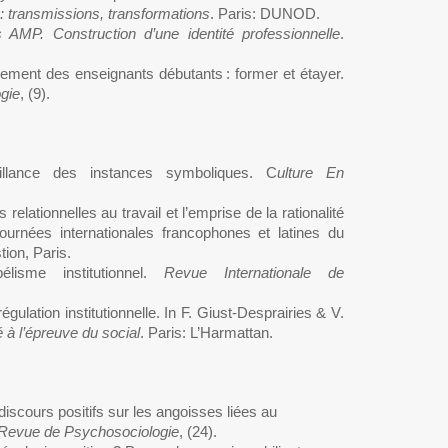
e : transmissions, transformations
. Paris: DUNOD.
 AMP. Construction d’une identité professionnelle
.
ment des enseignants débutants : former et étayer.
gie
, (9).
illance des instances symboliques. C
ulture En
relationnelles au travail et l’emprise de la rationalité
urnées internationales francophones et latines du
tion, Paris.
lisme institutionnel.
Revue Internationale de
régulation institutionnelle. In F. Giust-Desprairies & V.
é à l’épreuve du social
. Paris: L’Harmattan.
discours positifs sur les angoisses liées au
Revue de Psychosociologie
, (24).