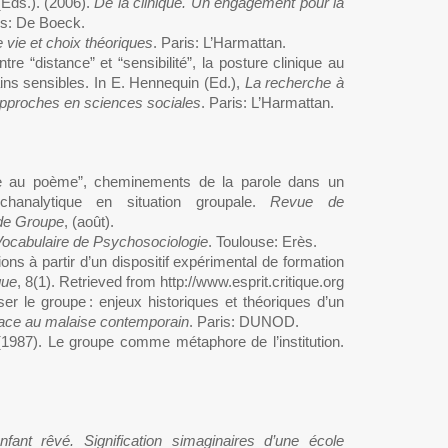
 (Eds.). (2006).
De la clinique. Un engagement pour la
es: De Boeck.
e vie et choix théoriques
. Paris: L’Harmattan.
re “distance” et “sensibilité”, la posture clinique au
ains sensibles. In E. Hennequin (Ed.),
La recherche à
 approches en sciences sociales
. Paris: L’Harmattan.
me au poème”, cheminements de la parole dans un
ychanalytique en situation groupale.
Revue de
de Groupe
, (août).
ocabulaire de Psychosociologie
. Toulouse: Erès.
ons à partir d’un dispositif expérimental de formation
que
, 8(1). Retrieved from http://www.esprit.critique.org
ser le groupe : enjeux historiques et théoriques d’un
face au malaise contemporain
. Paris: DUNOD.
. (1987). Le groupe comme métaphore de l’institution.
enfant rêvé. Signification simaginaires d’une école